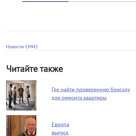
Новости СМИ2
Читайте также
Где найти проверенную бригаду
для ремонта квартиры
Европа
выпуск