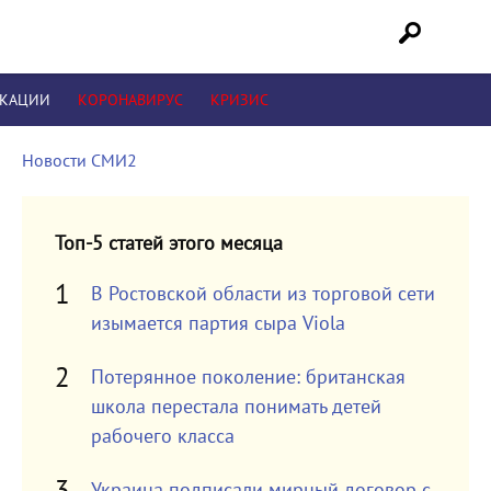
ИКАЦИИ
КОРОНАВИРУС
КРИЗИС
Новости СМИ2
Топ-5 статей этого месяца
В Ростовской области из торговой сети
изымается партия сыра Viola
Потерянное поколение: британская
школа перестала понимать детей
рабочего класса
Украина подписали мирный договор с