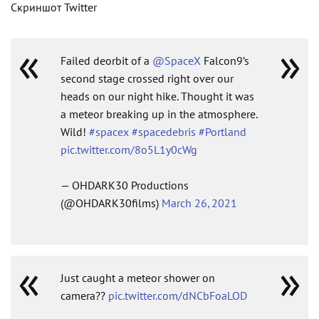
Скриншот Twitter
Failed deorbit of a
@SpaceX
Falcon9’s
second stage crossed right over our
heads on our night hike. Thought it was
a meteor breaking up in the atmosphere.
Wild!
#spacex
#spacedebris
#Portland
pic.twitter.com/8o5L1y0cWg
— OHDARK30 Productions
(@OHDARK30films)
March 26, 2021
Just caught a meteor shower on
camera??
pic.twitter.com/dNCbFoaLOD