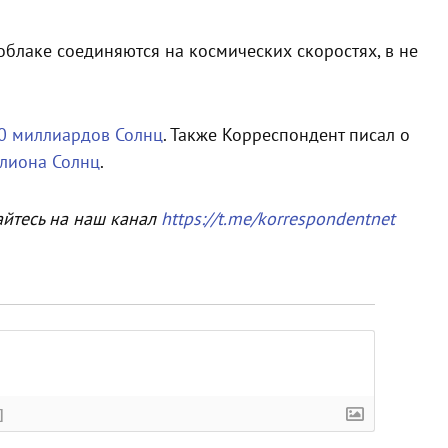
облаке соединяются на космических скоростях, в не
40 миллиардов Солнц
. Также Корреспондент писал о
ллиона Солнц
.
айтесь на наш канал
https://t.me/korrespondentnet
]