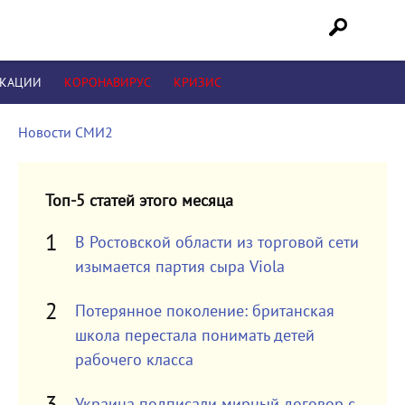
ИКАЦИИ
КОРОНАВИРУС
КРИЗИС
Новости СМИ2
Топ-5 статей этого месяца
В Ростовской области из торговой сети
изымается партия сыра Viola
Потерянное поколение: британская
школа перестала понимать детей
рабочего класса
Украина подписали мирный договор с