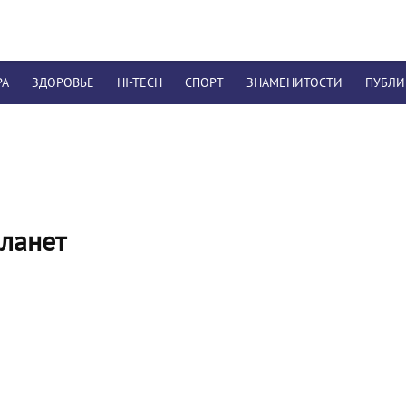
РА
ЗДОРОВЬЕ
HI-TECH
СПОРТ
ЗНАМЕНИТОСТИ
ПУБЛ
планет