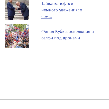
Тайвань, нефть и
немного уважения: о
чём…
Финал Кубка, революция и
селфи под дронами