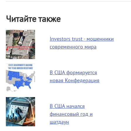
Читайте также
Investors trust - мошенники
современного мира
В США формируется
новая Конфедерация
В США начался
финансовый год и
шатдаун