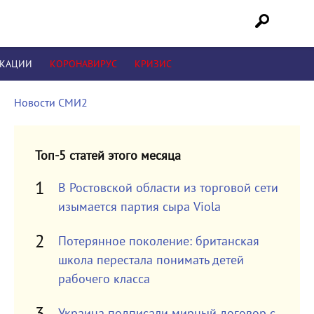
ИКАЦИИ
КОРОНАВИРУС
КРИЗИС
Новости СМИ2
Топ-5 статей этого месяца
В Ростовской области из торговой сети
изымается партия сыра Viola
Потерянное поколение: британская
школа перестала понимать детей
рабочего класса
Украина подписали мирный договор с