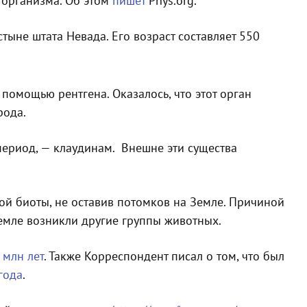
 организма. Об этом
пишет
Phys.org.
ыне штата Невада. Его возраст составляет 550
помощью рентгена. Оказалось, что этот орган
рода.
ериод, — клаудинам. Внешне эти существа
ой биоты, не оставив потомков на Земле. Причиной
емле возникли другие группы животных.
 млн лет
. Также Корреспондент писал о том, что был
года
.