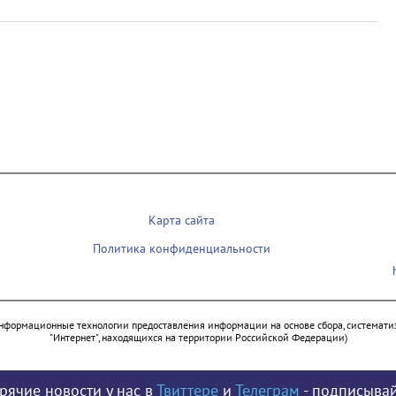
Карта сайта
Политика конфиденциальности
нформационные технологии предоставления информации на основе сбора, систематиз
"Интернет", находящихся на территории Российской Федерации)
рячие новости у нас в
Твиттере
и
Телеграм
- подписывай
© 2009 - 2026