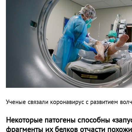
Ученые связали коронавирус с развитием волч
Некоторые патогены способны «запус
фрагменты их белков отчасти похожи