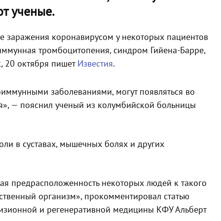
ют ученые.
сле заражения коронавирусом у некоторых пациентов
оиммунная тромбоцитопения, синдром Гийена-Барре,
к, 20 октября пишет
Известия
.
оиммунными заболеваниями, могут появляться во
я», — пояснил ученый из колумбийской больницы
боли в суставах, мышечных болях и других
ая предрасположенность некоторых людей к такого
бственный организм», прокомментировал статью
цизионной и регенеративной медицины КФУ Альберт