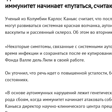
иммунитет начинает «путаться, счита
Ученый из Колумбии Карлос Каньяс считает, что по
могут развиваться системная красная волчанка, аут
васкулиты и рассеянный склероз. Об этом во вторни
«Некоторые симптомы, связанные с системными аут
время инфекции и сохраняться после ее купировани
Фонда Валле дель Лили в своей работе.
Он уточнил, что речь идет о повышенной усталости, 
состояниях.
«В основе аутоимунных нарушений лежит генетическ
рода сбоям, когда иммунитет начинает атаковать со
Каньяса директор научно-клинического центра пре