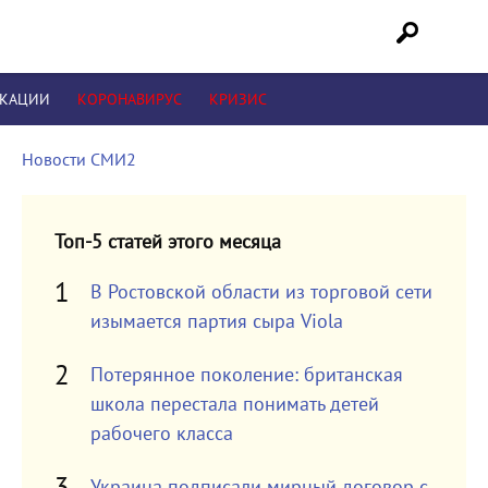
ИКАЦИИ
КОРОНАВИРУС
КРИЗИС
Новости СМИ2
Топ-5 статей этого месяца
В Ростовской области из торговой сети
изымается партия сыра Viola
Потерянное поколение: британская
школа перестала понимать детей
рабочего класса
Украина подписали мирный договор с