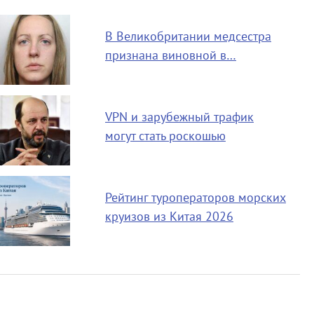
В Великобритании медсестра
признана виновной в…
VPN и зарубежный трафик
могут стать роскошью
Рейтинг туроператоров морских
круизов из Китая 2026