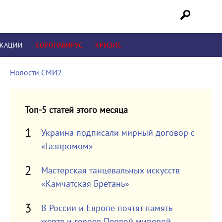
ИКАЦИИ
КОРОНАВИРУС
КРИЗИС
Новости СМИ2
Топ-5 статей этого месяца
Украина подписали мирный договор с
«Газпромом»
Мастерская танцевальных искусств
«Камчатская Бретань»
В России и Европе почтят память
жертв и героев Первой мировой