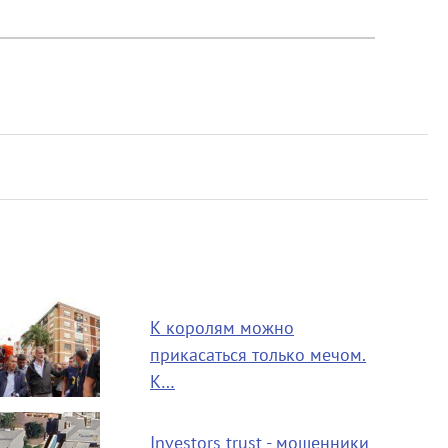
К королям можно
прикасаться только мечом.
К…
Investors trust - мошенники