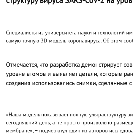
структуру вируса SARS-CoV-2 на уров
Специалисты из университета науки и технологий и
самую точную 3D-модель коронавируса. Об этом со
Отмечается, что разработка демонстрирует со
уровне атомов и выявляет детали, которые ра
создания использовались снимки, сделанные 
«Наша модель показывает полную ультраструктуру ви
сегодняшний день, а не просто произвольно разме
мембране», − подчеркнул один из авторов исследова