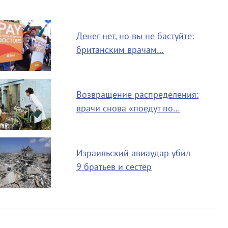
Денег нет, но вы не бастуйте:
британским врачам…
Возвращение распределения:
врачи снова «поедут по…
Израильский авиаудар убил
9 братьев и сестёр