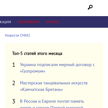
ИКАЦИИ
КОРОНАВИРУС
КРИЗИС
Новости СМИ2
Топ-5 статей этого месяца
Украина подписали мирный договор с
«Газпромом»
Мастерская танцевальных искусств
«Камчатская Бретань»
В России и Европе почтят память
жертв и героев Первой мировой