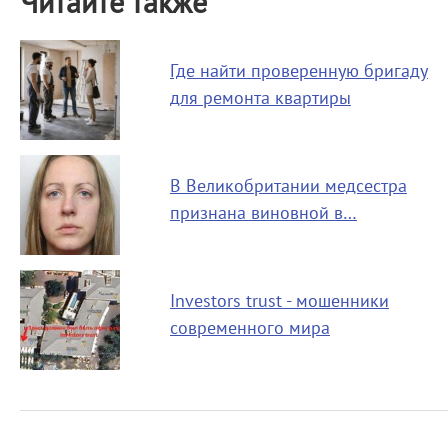
Читайте также
Где найти проверенную бригаду
для ремонта квартиры
В Великобритании медсестра
признана виновной в…
Investors trust - мошенники
современного мира