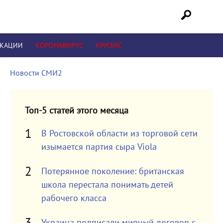
ИКАЦИИ
КОРОНАВИРУС
КРИЗИС
Новости СМИ2
Топ-5 статей этого месяца
В Ростовской области из торговой сети
изымается партия сыра Viola
Потерянное поколение: британская
школа перестала понимать детей
рабочего класса
Украина подписали мирный договор с