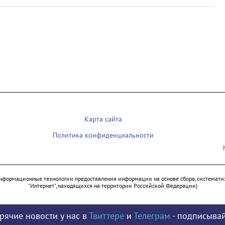
Карта сайта
Политика конфиденциальности
нформационные технологии предоставления информации на основе сбора, систематиз
"Интернет", находящихся на территории Российской Федерации)
рячие новости у нас в
Твиттере
и
Телеграм
- подписывай
© 2009 - 2026