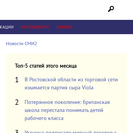
ИКАЦИИ
КОРОНАВИРУС
КРИЗИС
Новости СМИ2
Топ-5 статей этого месяца
В Ростовской области из торговой сети
изымается партия сыра Viola
Потерянное поколение: британская
школа перестала понимать детей
рабочего класса
Украина подписали мирный договор с