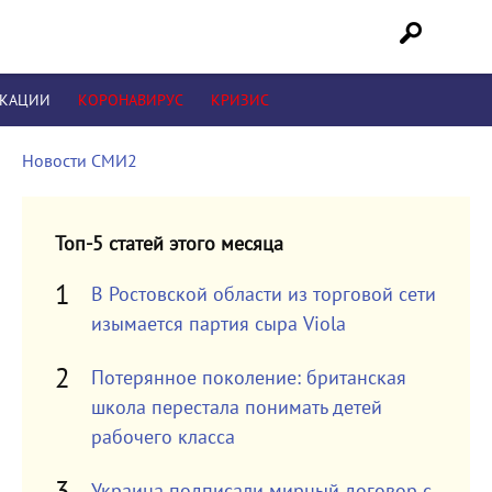
ИКАЦИИ
КОРОНАВИРУС
КРИЗИС
Новости СМИ2
Топ-5 статей этого месяца
В Ростовской области из торговой сети
изымается партия сыра Viola
Потерянное поколение: британская
школа перестала понимать детей
рабочего класса
Украина подписали мирный договор с