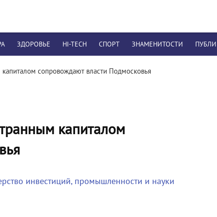
РА
ЗДОРОВЬЕ
HI-TECH
СПОРТ
ЗНАМЕНИТОСТИ
ПУБЛ
м капиталом сопровождают власти Подмосковья
странным капиталом
вья
рство инвестиций, промышленности и науки