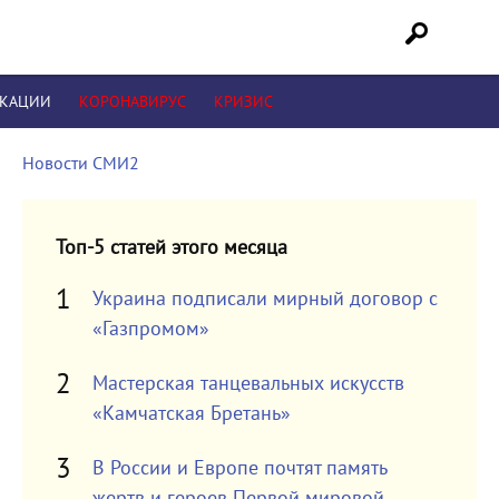
ИКАЦИИ
КОРОНАВИРУС
КРИЗИС
Новости СМИ2
Топ-5 статей этого месяца
Украина подписали мирный договор с
«Газпромом»
Мастерская танцевальных искусств
«Камчатская Бретань»
В России и Европе почтят память
жертв и героев Первой мировой