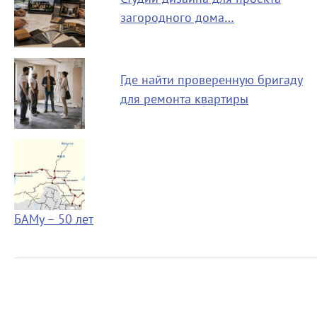
загородного дома…
Где найти проверенную бригаду
для ремонта квартиры
БАМу – 50 лет