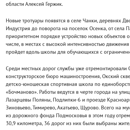
области Алексей Гержик.
Новые тротуары появятся в селе Чанки, деревнях Дво
Индустрия до поворота на поселок Осенка, от села 
приоритетном порядке устройство новых объектов о
числе, в местах с высокой интенсивностью движения
пройдет вдоль школы для обучающихся с ограниче
Среди местных дорог службы уже отремонтировали 
конструкторское бюро машиностроения, Окский скве
детско-юношеская спортивная школа по единоборств
«Бочманово». Работы ведутся в черте города на улиц
Лазарцевы Поляны, Подлипки-6 и проезде Красноарм
Зиновьево, Тимирево, Акатьево, Щурово. Всего на 
из дорожного фонда Подмосковья в этом году отре
30,9 километра, 36 дорог из них были выбраны жит