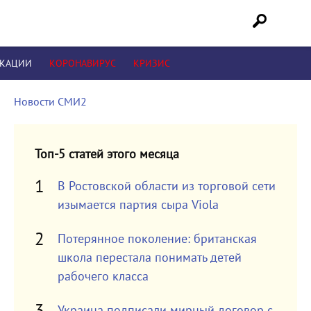
ИКАЦИИ
КОРОНАВИРУС
КРИЗИС
Новости СМИ2
Топ-5 статей этого месяца
В Ростовской области из торговой сети
изымается партия сыра Viola
Потерянное поколение: британская
школа перестала понимать детей
рабочего класса
Украина подписали мирный договор с