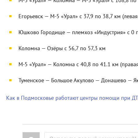
М-5 «Урал» — Коломна — М-5 «Урал» с 108,8 по
Егорьевск — М-5 «Урал» с 37,9 по 38,7 км (левая
Юшково Городище — племхоз «Индустрия» с 0 по
Коломна — Озёры с 56,7 по 57,3 км
М-5 «Урал» — Коломна с 40,8 по 41.1 км (права
Туменское — Большое Акулово — Донашево — Як
Как в Подмосковье работают центры помощи при Д