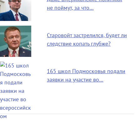
не поймут, за что…
Старовойт застрелился, будет ли
следствие копать глубже?
165 школ Подмосковья подали
заявки на участие во…