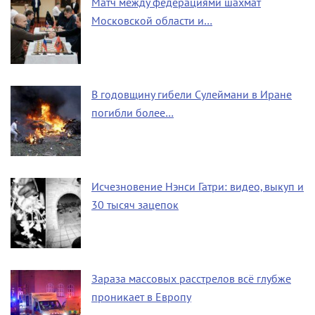
Матч между федерациями шахмат
Московской области и…
В годовщину гибели Сулеймани в Иране
погибли более…
Исчезновение Нэнси Гатри: видео, выкуп и
30 тысяч зацепок
Зараза массовых расстрелов всё глубже
проникает в Европу