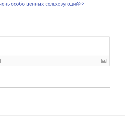
чень особо ценных сельхозугодий>>
]