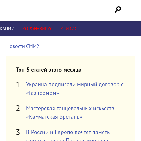
ИКАЦИИ
КОРОНАВИРУС
КРИЗИС
Новости СМИ2
Топ-5 статей этого месяца
Украина подписали мирный договор с
«Газпромом»
Мастерская танцевальных искусств
«Камчатская Бретань»
В России и Европе почтят память
жертв и героев Первой мировой