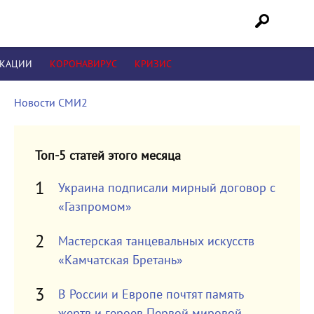
ИКАЦИИ
КОРОНАВИРУС
КРИЗИС
Новости СМИ2
Топ-5 статей этого месяца
Украина подписали мирный договор с
«Газпромом»
Мастерская танцевальных искусств
«Камчатская Бретань»
В России и Европе почтят память
жертв и героев Первой мировой