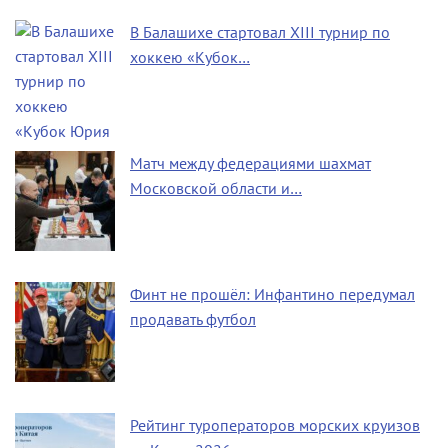
В Балашихе стартовал XIII турнир по
хоккею «Кубок…
Матч между федерациями шахмат
Московской области и…
Финт не прошёл: Инфантино передумал
продавать футбол
Рейтинг туроператоров морских круизов