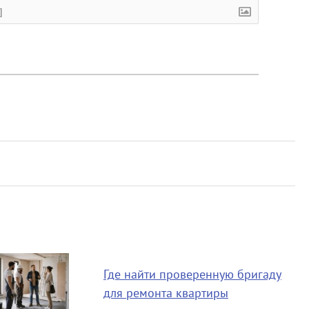
]
Где найти проверенную бригаду
для ремонта квартиры