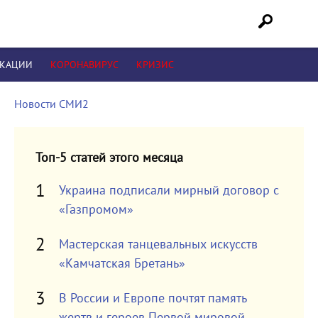
ИКАЦИИ
КОРОНАВИРУС
КРИЗИС
Новости СМИ2
Топ-5 статей этого месяца
Украина подписали мирный договор с
«Газпромом»
Мастерская танцевальных искусств
«Камчатская Бретань»
В России и Европе почтят память
жертв и героев Первой мировой