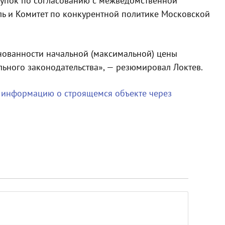
акупок по согласованию с межведомственной
ль и Комитет по конкурентной политике Московской
нованности начальной (максимальной) цены
ьного законодательства», — резюмировал Локтев.
 информацию о строящемся объекте через