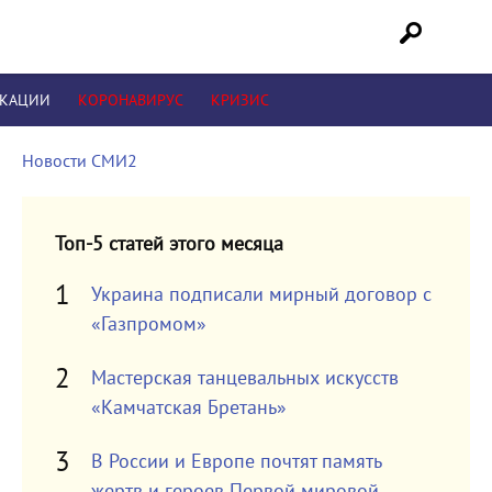
ИКАЦИИ
КОРОНАВИРУС
КРИЗИС
Новости СМИ2
Топ-5 статей этого месяца
Украина подписали мирный договор с
«Газпромом»
Мастерская танцевальных искусств
«Камчатская Бретань»
В России и Европе почтят память
жертв и героев Первой мировой