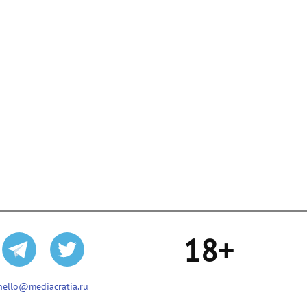
18+
hello@mediacratia.ru