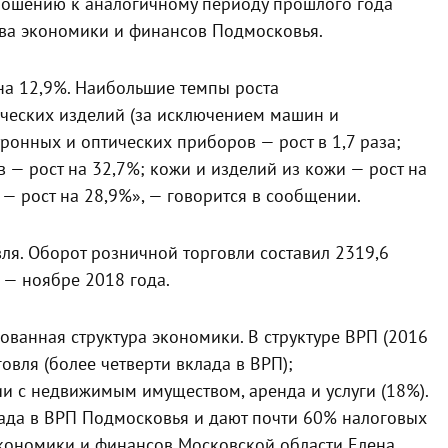
ношению к аналогичному периоду прошлого года
тва экономики и финансов Подмосковья.
а 12,9%. Наибольшие темпы роста
ческих изделий (за исключением машин и
тронных и оптических приборов — рост в 1,7 раза;
 — рост на 32,7%; кожи и изделий из кожи — рост на
— рост на 28,9%», — говорится в сообщении.
я. Оборот розничной торговли составил 2319,6
 — ноябре 2018 года.
ванная структура экономики. В структуре ВРП (2016
овля (более четверти вклада в ВРП);
 с недвижимым имуществом, аренда и услуги (18%).
лада в ВРП Подмосковья и дают почти 60% налоговых
экономики и финансов Московской области Елена