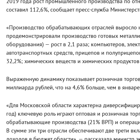
2019 года рост промышленного производства по от
составил 112,6%, сообщает пресс-служба Министерс
«Производство обрабатывающих отраслей выросло н
продемонстрировали производство готовых металли
оборудования) — рост в 2,1 раза; компьютеров, элек
автотранспортных средств, прицепов и полуприцепов
32,2%; химических веществ и химических продуктов 
Выраженную динамику показывает розничная торговл
миллиарда рублей, что на 4,6% больше, чем в январе
«Для Московской области характерна диверсифициро
год) ключевую роль играют оптовая и розничная торг
обрабатывающие производства (21% ВРП) и операции
В сумме эти три отрасли обеспечивают две трети вк
доходов в бюджет области», — рассказала министр 