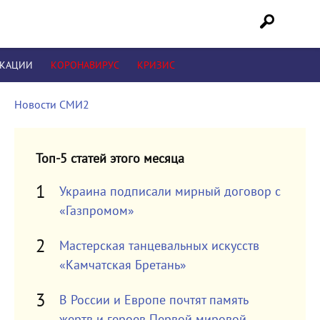
ИКАЦИИ
КОРОНАВИРУС
КРИЗИС
Новости СМИ2
Топ-5 статей этого месяца
Украина подписали мирный договор с
«Газпромом»
Мастерская танцевальных искусств
«Камчатская Бретань»
В России и Европе почтят память
жертв и героев Первой мировой