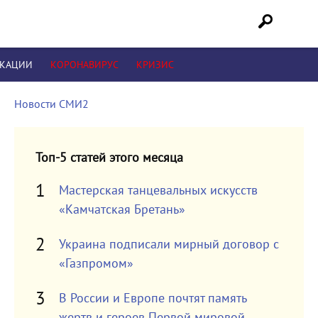
ИКАЦИИ
КОРОНАВИРУС
КРИЗИС
Новости СМИ2
Топ-5 статей этого месяца
Мастерская танцевальных искусств
«Камчатская Бретань»
Украина подписали мирный договор с
«Газпромом»
В России и Европе почтят память
жертв и героев Первой мировой