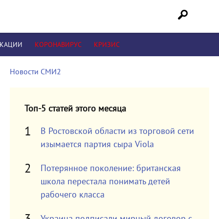
ИКАЦИИ
КОРОНАВИРУС
КРИЗИС
Новости СМИ2
Топ-5 статей этого месяца
В Ростовской области из торговой сети
изымается партия сыра Viola
Потерянное поколение: британская
школа перестала понимать детей
рабочего класса
Украина подписали мирный договор с