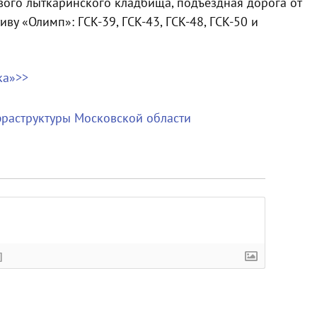
вого лыткаринского кладбища, подъездная дорога от
у «Олимп»: ГСК-39, ГСК-43, ГСК-48, ГСК-50 и
ка»>>
раструктуры Московской области
]