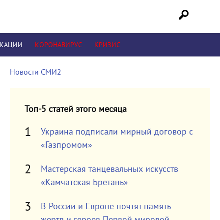
ИКАЦИИ
КОРОНАВИРУС
КРИЗИС
Новости СМИ2
Топ-5 статей этого месяца
Украина подписали мирный договор с
«Газпромом»
Мастерская танцевальных искусств
«Камчатская Бретань»
В России и Европе почтят память
жертв и героев Первой мировой