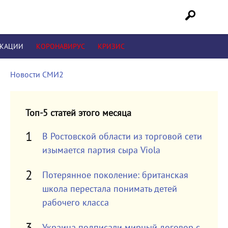
ИКАЦИИ
КОРОНАВИРУС
КРИЗИС
Новости СМИ2
Топ-5 статей этого месяца
В Ростовской области из торговой сети
изымается партия сыра Viola
Потерянное поколение: британская
школа перестала понимать детей
рабочего класса
Украина подписали мирный договор с