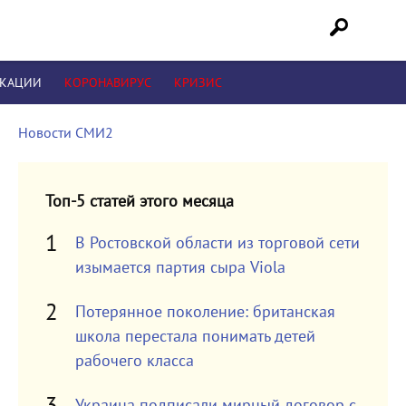
ИКАЦИИ
КОРОНАВИРУС
КРИЗИС
Новости СМИ2
Топ-5 статей этого месяца
В Ростовской области из торговой сети
изымается партия сыра Viola
Потерянное поколение: британская
школа перестала понимать детей
рабочего класса
Украина подписали мирный договор с