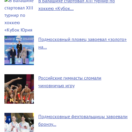
В Балашихе стартовал XIII турнир по
хоккею «Кубок…
Подмосковный пловец завоевал «золото»
на…
Российские гимнасты сломали
чиновничью игру
Подмосковные фехтовальщицы завоевали
бронзу…