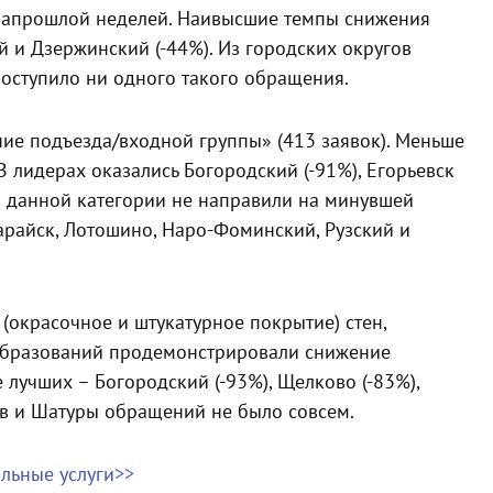
озапрошлой неделей. Наивысшие темпы снижения
 и Дзержинский (-44%). Из городских округов
поступило ни одного такого обращения.
ие подъезда/входной группы» (413 заявок). Меньше
В лидерах оказались Богородский (-91%), Егорьевск
по данной категории не направили на минувшей
арайск, Лотошино, Наро-Фоминский, Рузский и
(окрасочное и штукатурное покрытие) стен,
образований продемонстрировали снижение
е лучших – Богородский (-93%), Щелково (-83%),
ков и Шатуры обращений не было совсем.
льные услуги>>