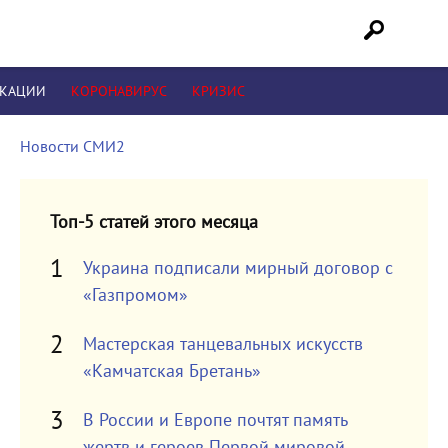
ИКАЦИИ
КОРОНАВИРУС
КРИЗИС
Новости СМИ2
Топ-5 статей этого месяца
Украина подписали мирный договор с
«Газпромом»
Мастерская танцевальных искусств
«Камчатская Бретань»
В России и Европе почтят память
жертв и героев Первой мировой