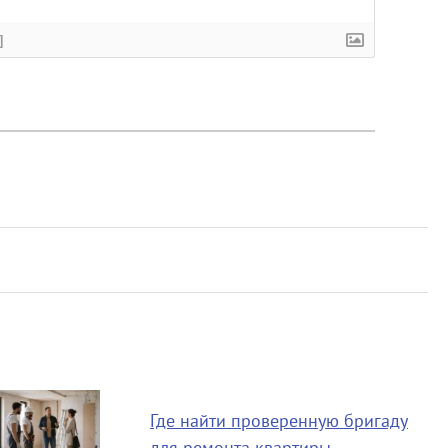
]
Где найти проверенную бригаду