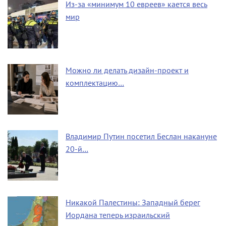
Из-за «минимум 10 евреев» кается весь
мир
Можно ли делать дизайн-проект и
комплектацию…
Владимир Путин посетил Беслан накануне
20-й…
Никакой Палестины: Западный берег
Иордана теперь израильский