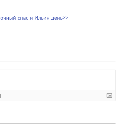
лочный спас и Ильин день>>
]