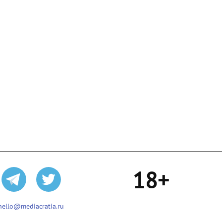
18+
hello@mediacratia.ru