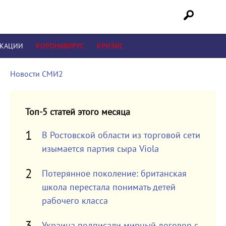
ИКАЦИИ
КОРОНАВИРУС
КРИЗИС
Новости СМИ2
Топ-5 статей этого месяца
В Ростовской области из торговой сети
изымается партия сыра Viola
Потерянное поколение: британская
школа перестала понимать детей
рабочего класса
Украина подписали мирный договор с