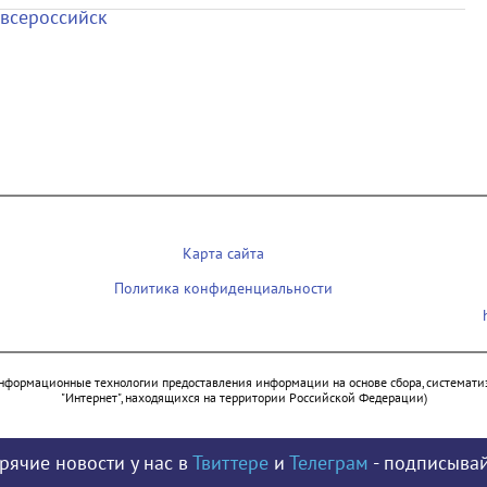
Карта сайта
Политика конфиденциальности
нформационные технологии предоставления информации на основе сбора, систематиз
"Интернет", находящихся на территории Российской Федерации)
рячие новости у нас в
Твиттере
и
Телеграм
- подписывай
© 2009 - 2026