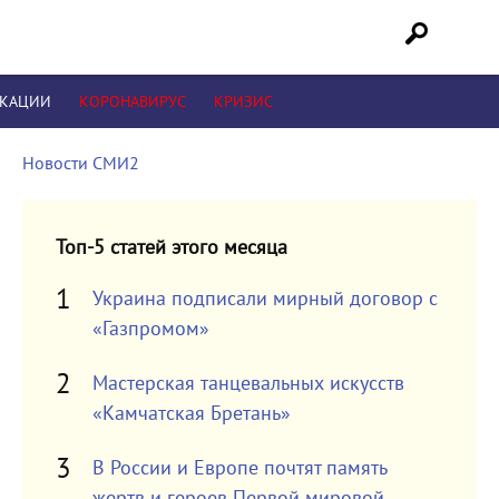
ИКАЦИИ
КОРОНАВИРУС
КРИЗИС
Новости СМИ2
Топ-5 статей этого месяца
Украина подписали мирный договор с
«Газпромом»
Мастерская танцевальных искусств
«Камчатская Бретань»
В России и Европе почтят память
жертв и героев Первой мировой