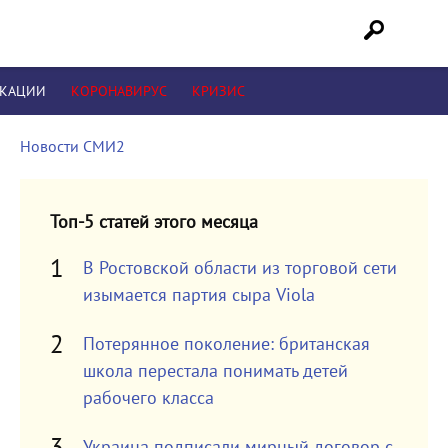
ИКАЦИИ
КОРОНАВИРУС
КРИЗИС
Новости СМИ2
Топ-5 статей этого месяца
В Ростовской области из торговой сети
изымается партия сыра Viola
Потерянное поколение: британская
школа перестала понимать детей
рабочего класса
Украина подписали мирный договор с