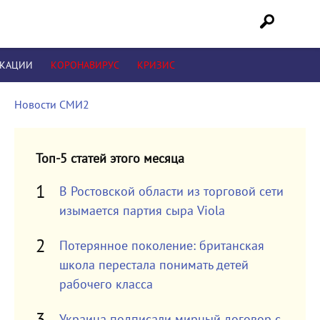
ИКАЦИИ
КОРОНАВИРУС
КРИЗИС
Новости СМИ2
Топ-5 статей этого месяца
В Ростовской области из торговой сети
изымается партия сыра Viola
Потерянное поколение: британская
школа перестала понимать детей
рабочего класса
Украина подписали мирный договор с