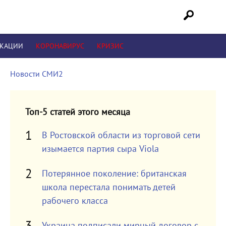
ИКАЦИИ
КОРОНАВИРУС
КРИЗИС
Новости СМИ2
Топ-5 статей этого месяца
В Ростовской области из торговой сети
изымается партия сыра Viola
Потерянное поколение: британская
школа перестала понимать детей
рабочего класса
Украина подписали мирный договор с