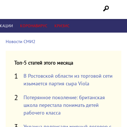
ИКАЦИИ
КОРОНАВИРУС
КРИЗИС
Новости СМИ2
Топ-5 статей этого месяца
В Ростовской области из торговой сети
изымается партия сыра Viola
Потерянное поколение: британская
школа перестала понимать детей
рабочего класса
Украина подписали мирный договор с