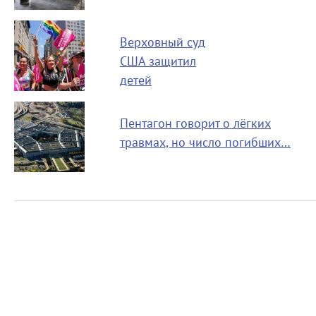
Верховный суд
США защитил
детей
Пентагон говорит о лёгких
травмах, но число погибших…