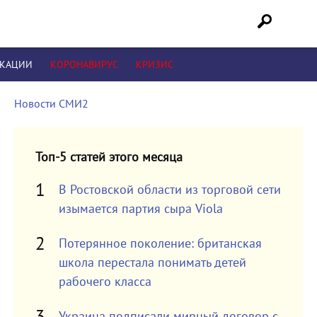
ИКАЦИИ
КОРОНАВИРУС
КРИЗИС
Новости СМИ2
Топ-5 статей этого месяца
В Ростовской области из торговой сети
изымается партия сыра Viola
Потерянное поколение: британская
школа перестала понимать детей
рабочего класса
Украина подписали мирный договор с