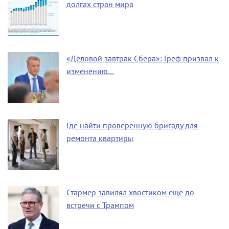
долгах стран мира
«Деловой завтрак Сбера»: Греф призвал к
изменению…
Где найти проверенную бригаду для
ремонта квартиры
Стармер завилял хвостиком ещё до
встречи с Трампом