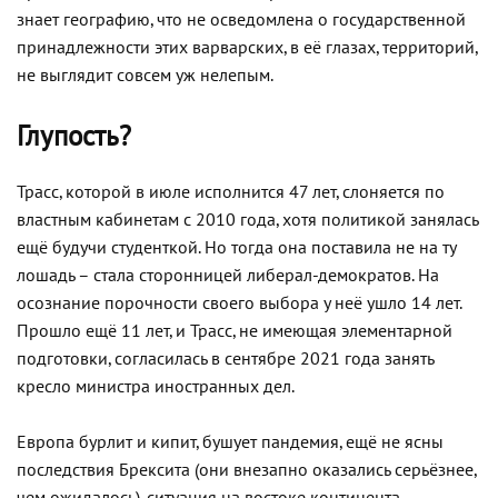
знает географию, что не осведомлена о государственной
принадлежности этих варварских, в её глазах, территорий,
не выглядит совсем уж нелепым.
Глупость?
Трасс, которой в июле исполнится 47 лет, слоняется по
властным кабинетам с 2010 года, хотя политикой занялась
ещё будучи студенткой. Но тогда она поставила не на ту
лошадь – стала сторонницей либерал-демократов. На
осознание порочности своего выбора у неё ушло 14 лет.
Прошло ещё 11 лет, и Трасс, не имеющая элементарной
подготовки, согласилась в сентябре 2021 года занять
кресло министра иностранных дел.
Европа бурлит и кипит, бушует пандемия, ещё не ясны
последствия Брексита (они внезапно оказались серьёзнее,
чем ожидалось), ситуация на востоке континента