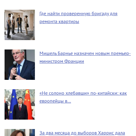
Где найти проверенную бригаду для
ремонта квартиры
Мишель Барнье назначен новым премьер-
министром Франции
«Не солоно хлебавши» по-китайски: как
европейцы в…
За два месяца до выборов Харрис дала