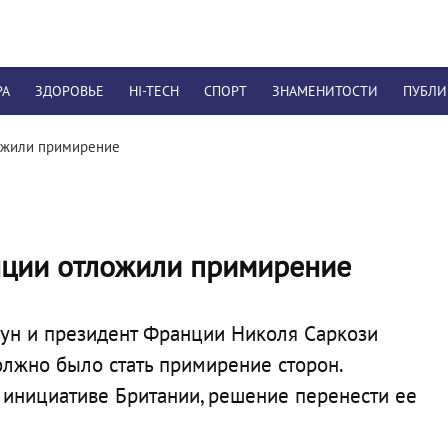
РА
ЗДОРОВЬЕ
HI-TECH
СПОРТ
ЗНАМЕНИТОСТИ
ПУБЛ
ожили примирение
нции отложили примирение
ун и президент Франции Николя Саркози
олжно было стать примирение сторон.
о инициативе Британии, решение перенести ее