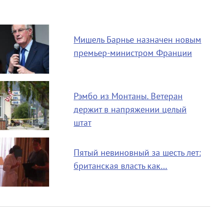
Мишель Барнье назначен новым
премьер-министром Франции
Рэмбо из Монтаны. Ветеран
держит в напряжении целый
штат
Пятый невиновный за шесть лет:
британская власть как…