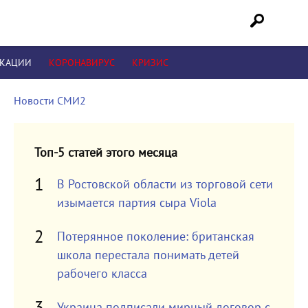
ИКАЦИИ
КОРОНАВИРУС
КРИЗИС
Новости СМИ2
Топ-5 статей этого месяца
В Ростовской области из торговой сети
изымается партия сыра Viola
Потерянное поколение: британская
школа перестала понимать детей
рабочего класса
Украина подписали мирный договор с