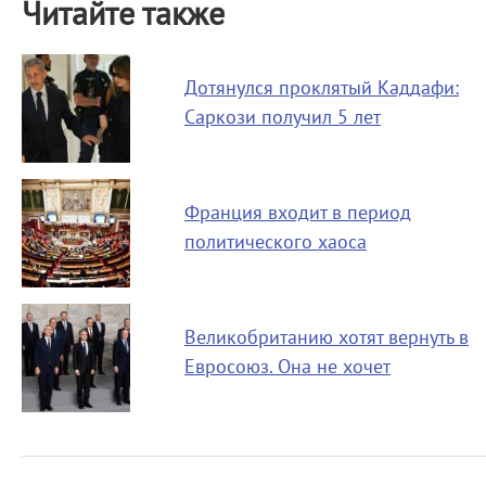
Читайте также
Дотянулся проклятый Каддафи:
Саркози получил 5 лет
Франция входит в период
политического хаоса
Великобританию хотят вернуть в
Евросоюз. Она не хочет