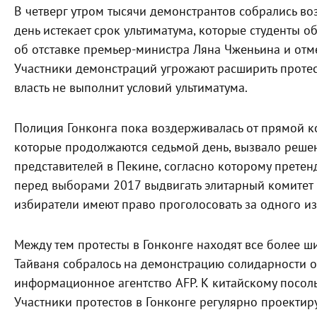
В четверг утром тысячи демонстрантов собрались воз
день истекает срок ультиматума, которые студенты 
об отставке премьер-министра Ляна Чженьина и от
Участники демонстраций угрожают расширить протест
власть не выполнит условий ультиматума.
Полиция Гонконга пока воздерживалась от прямой к
которые продолжаются седьмой день, вызвало реше
представителей в Пекине, согласно которому претен
перед выборами 2017 выдвигать элитарный комитет в
избиратели имеют право проголосовать за одного и
Между тем протесты в Гонконге находят все более ш
Тайваня собралось на демонстрацию солидарности о
информационное агентство AFP. К китайскому посол
Участники протестов в Гонконге регулярно проектир