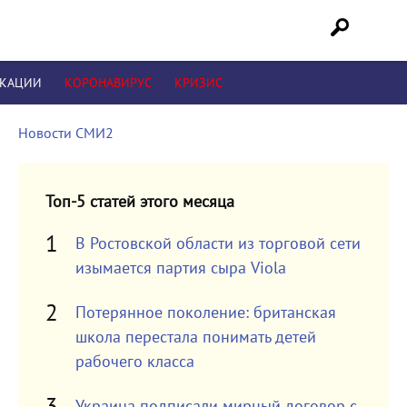
ИКАЦИИ
КОРОНАВИРУС
КРИЗИС
Новости СМИ2
Топ-5 статей этого месяца
В Ростовской области из торговой сети
изымается партия сыра Viola
Потерянное поколение: британская
школа перестала понимать детей
рабочего класса
Украина подписали мирный договор с