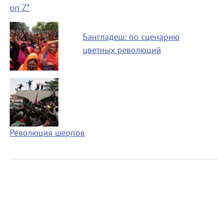
on Z”
Бангладеш: по сценарию
цветных революций
Революция шерпов