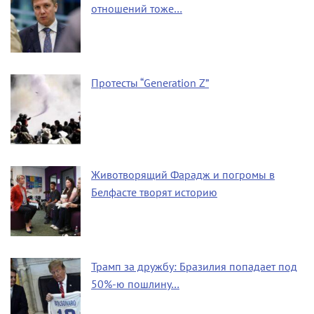
отношений тоже…
Протесты “Generation Z”
Животворящий Фарадж и погромы в
Белфасте творят историю
Трамп за дружбу: Бразилия попадает под
50%-ю пошлину…