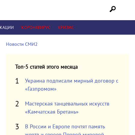
ИКАЦИИ
КОРОНАВИРУС
КРИЗИС
Новости СМИ2
Топ-5 статей этого месяца
Украина подписали мирный договор с
«Газпромом»
Мастерская танцевальных искусств
«Камчатская Бретань»
В России и Европе почтят память
жертв и героев Первой мировой