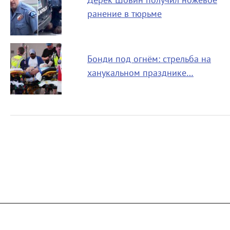
Дерек Шовин получил ножевое
ранение в тюрьме
Бонди под огнём: стрельба на
ханукальном празднике…