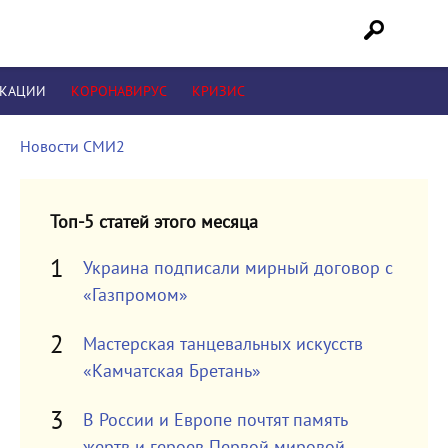
ИКАЦИИ
КОРОНАВИРУС
КРИЗИС
Новости СМИ2
Топ-5 статей этого месяца
Украина подписали мирный договор с
«Газпромом»
Мастерская танцевальных искусств
«Камчатская Бретань»
В России и Европе почтят память
жертв и героев Первой мировой