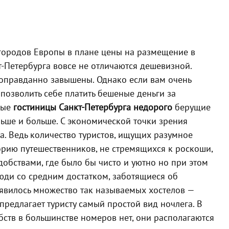
 городов Европы в плане цены на размещение в
т-Петербурга вовсе не отличаются дешевизной.
еоправданно завышены. Однако если вам очень
 позволить себе платить бешеные деньги за
рые
гостиницы Санкт-Петербурга недорого
берущие
льше и больше. С экономической точки зрения
а. Ведь количество туристов, ищущих разумное
горию путешественников, не стремящихся к роскоши,
бствами, где было бы чисто и уютно но при этом
люди со средним достатком, заботящиеся об
оявилось множество так называемых хостелов —
редлагает туристу самый простой вид ночлега. В
бств в большинстве номеров нет, они располагаются