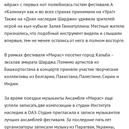
өйрәк» с первых нот полюбилась гостям фестиваля. А
«Калинку» как и во всех странах принимали на «Ура!»
Также на «Днях наследия Шарджи» удивила зрителей
игрой на кыл-кубызе Залия Ганиатуллина. Местные жители
признались, что подобный инструмент видели и слышали
впервые, тем не менее остались от него в полном восторге.
В рамках фестиваля «Мирас» посетил город Кальба –
эксклав эмирата Шарджа. Помимо артистов из
Башкортостана в концерте приняли участие творческие
коллективы из Болгарии, Пакистана, Палестине, Сирии и
Индии.
За время поездки музыканты Ансамбля «Мирас» еще
успели записать две композиции в студии Института
наследия в ОАЭ. Студия пригласила к записи музыкантов
лучших ансамблей фестиваля. За последние пять лет
организаторы записали музыку из Парагвая, Украины,