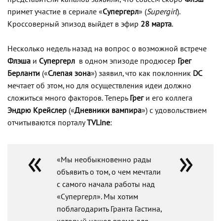
примет участие в сериале «
Супергерл
» (
Supergirl
).
Кроссоверный эпизод выйдет в эфир
28 марта
.
Несколько недель назад на вопрос о возможной встрече
Флэша
и
Супергерл
в одном эпизоде продюсер
Грег
Берланти
(«
Слепая зона
») заявил, что как поклонник
DC
мечтает об этом, но для осуществления идеи должно
сложиться много факторов. Теперь
Грег
и его коллега
Эндрю Крейслер
(«
Дневники вампира
») с удовольствием
отчитываются порталу
TVLine
:
«Мы необыкновенно рады
объявить о том, о чем мечтали
с самого начала работы над
«Супергерл». Мы хотим
поблагодарить Гранта Гастина,