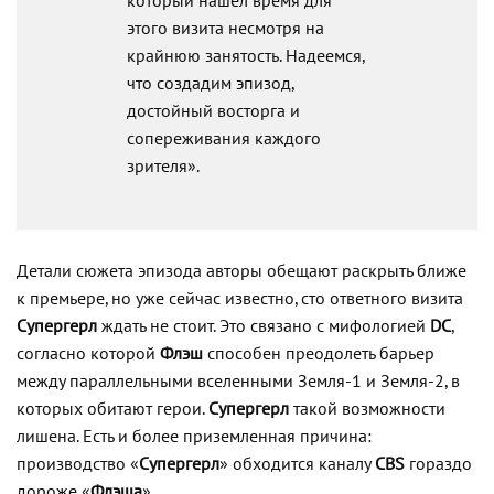
который нашел время для
этого визита несмотря на
крайнюю занятость. Надеемся,
что создадим эпизод,
достойный восторга и
сопереживания каждого
зрителя».
Детали сюжета эпизода авторы обещают раскрыть ближе
к премьере, но уже сейчас известно, сто ответного визита
Супергерл
ждать не стоит. Это связано с мифологией
DC
,
согласно которой
Флэш
способен преодолеть барьер
между параллельными вселенными Земля-1 и Земля-2, в
которых обитают герои.
Супергерл
такой возможности
лишена. Есть и более приземленная причина:
производство «
Супергерл
» обходится каналу
CBS
гораздо
дороже «
Флэша
».