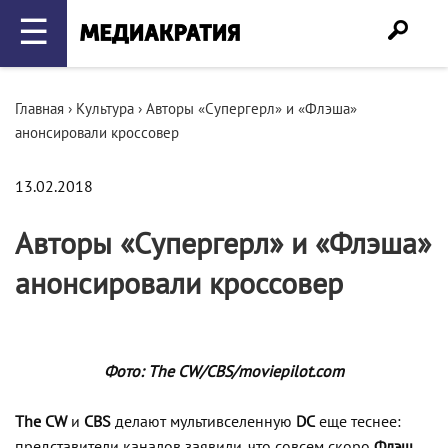
☰
Главная
›
Культура
›
Авторы «Супергерл» и «Флэша»
анонсировали кроссовер
13.02.2018
Авторы «Супергерл» и «Флэша»
анонсировали кроссовер
Фото: The CW/CBS/moviepilot.com
The CW
и
CBS
д
елают мультивселенную
DC
еще теснее:
представители каналов заявили, что совсем скоро
Флэш