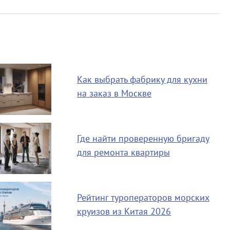
Как выбрать фабрику для кухни
на заказ в Москве
Где найти проверенную бригаду
для ремонта квартиры
Рейтинг туроператоров морских
круизов из Китая 2026