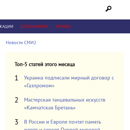
ИКАЦИИ
КОРОНАВИРУС
КРИЗИС
Новости СМИ2
Топ-5 статей этого месяца
Украина подписали мирный договор с
«Газпромом»
Мастерская танцевальных искусств
«Камчатская Бретань»
В России и Европе почтят память
жертв и героев Первой мировой