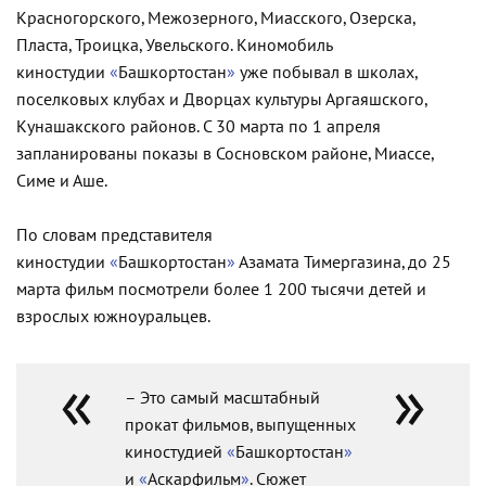
Красногорского, Межозерного, Миасского, Озерска,
Пласта, Троицка, Увельского. Киномобиль
киностудии
«
Башкортостан
»
уже побывал в школах,
поселковых клубах и Дворцах культуры Аргаяшского,
Кунашакского районов. С 30 марта по 1 апреля
запланированы показы в Сосновском районе, Миассе,
Симе и Аше.
По словам представителя
киностудии
«
Башкортостан
»
Азамата Тимергазина, до 25
марта фильм посмотрели более 1 200 тысячи детей и
взрослых
южноуральцев.
– Это самый масштабный
прокат фильмов, выпущенных
киностудией
«
Башкортостан
»
и
«
Аскарфильм
»
. Сюжет