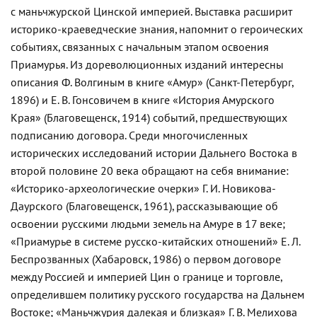
с маньчжурской Цинской империей. Выставка расширит
историко-краеведческие знания, напомнит о героических
событиях, связанных с начальным этапом освоения
Приамурья. Из дореволюционных изданий интересны
описания Ф. Волгиным в книге «Амур» (Санкт-Петербург,
1896) и Е. В. Гонсовичем в книге «История Амурского
Края» (Благовещенск, 1914) событий, предшествующих
подписанию договора. Среди многочисленных
исторических исследований истории Дальнего Востока в
второй половине 20 века обращают на себя внимание:
«Историко-археологические очерки» Г. И. Новикова-
Даурского (Благовещенск, 1961), рассказывающие об
освоении русскими людьми земель на Амуре в 17 веке;
«Приамурье в системе русско-китайских отношений» Е. Л.
Беспрозванных (Хабаровск, 1986) о первом договоре
между Россией и империей Цин о границе и торговле,
определившем политику русского государства на Дальнем
Востоке; «Маньчжурия далекая и близкая» Г. В. Мелихова