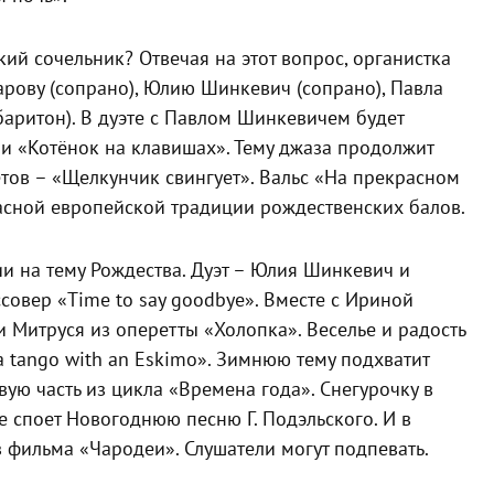
ий сочельник? Отвечая на этот вопрос, органистка
рову (сопрано), Юлию Шинкевич (сопрано), Павла
аритон). В дуэте с Павлом Шинкевичем будет
и «Котёнок на клавишах». Тему джаза продолжит
тов – «Щелкунчик свингует». Вальс «На прекрасном
асной европейской традиции рождественских балов.
ии на тему Рождества. Дуэт – Юлия Шинкевич и
овер «Time to say goodbye». Вместе с Ириной
 Митруся из оперетты «Холопка». Веселье и радость
 tango with an Eskimo». Зимнюю тему подхватит
ую часть из цикла «Времена года». Снегурочку в
 споет Новогоднюю песню Г. Подэльского. И в
 фильма «Чародеи». Слушатели могут подпевать.