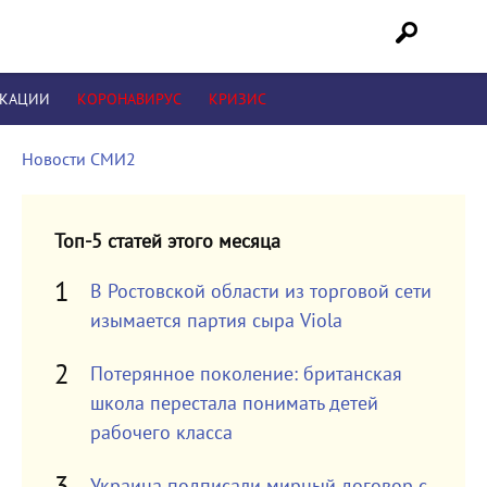
ИКАЦИИ
КОРОНАВИРУС
КРИЗИС
Новости СМИ2
Топ-5 статей этого месяца
В Ростовской области из торговой сети
изымается партия сыра Viola
Потерянное поколение: британская
школа перестала понимать детей
рабочего класса
Украина подписали мирный договор с