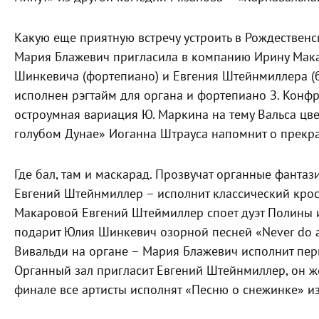
Какую еще приятную встречу устроить в Рождественск
Мария Блажевич пригласила в компанию Ирину Мака
Шинкевича (фортепиано) и Евгения Штейнмиллера (б
исполнен рэгтайм для органа и фортепиано З. Конфр
остроумная вариация Ю. Маркина на тему Вальса цве
голубом Дунае» Иоганна Штрауса напомнит о прекр
Где бал, там и маскарад. Прозвучат органные фантаз
Евгений Штейнмиллер – исполнит классический кросс
Макаровой Евгений Штеймиллер споет дуэт Полины и
подарит Юлия Шинкевич озорной песней «Never do a
Вивальди на органе – Мария Блажевич исполнит перв
Органный зал пригласит Евгений Штейнмиллер, он же
финале все артисты исполнят «Песню о снежинке» из